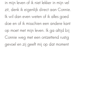
in mijn leven of ik niet lekker in mijn vel
zit, denk ik eigenlijk direct aan Connie.
Ik wil dan even weten of ik alles goed
doe en of ik misschien een andere kant
op moet met mijn leven. Ik ga altijd bij
Connie weg met een ontzettend rustig
gevoel en zij geeft mij op dat moment
wat ik nodig heb. Het leven is altijd
roerig en je hebt altijd tegenslagen,
hier moet je mee dealen. Maar soms is
het fijn als iemand je daarbij helpt
zonder je hierna raar aan te kijken of
dit door te vertellen, dit vind ik bij
Connie.
Als ik een afspraak heb gehad bij